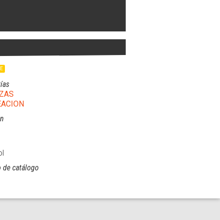
LE
ías
ZAS
EACION
ón
l
 de catálogo