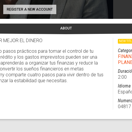
REGISTER A NEW ACCOUNT
ABOUT
R MEJOR EL DINERO
NEW TIT
Categor
 pasos prácticos para tomar el control de tu
FINAN
 crédito y los gastos imprevistos pueden ser una
PLAN
aprenderás a organizar tus finanzas y reducir la
nvertir los sueños financieros en metas
Duraci
rry comparte cuatro pasos para vivir dentro de tus
2:00
anzar la estabilidad que necesitas.
Idioma
Españo
Numero
04817