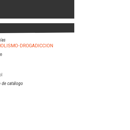
ías
HOLISMO-DROGADICCION
ón
l
 de catálogo