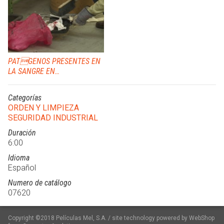
PATGENOS PRESENTES EN
LA SANGRE EN
INSTALACIONES
COMERCIALETRIALES
Categorías
ORDEN Y LIMPIEZA
SEGURIDAD INDUSTRIAL
Duración
6:00
Idioma
Español
Numero de catálogo
07620
Copyright ©2018 Películas Mel, S.A. / site technology powered by WebShop