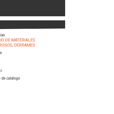
ías
O DE MATERIALES
ROSOS, DERRAMES
ón
l
 de catálogo