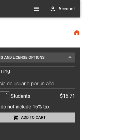
Account
NG AND LICENSE OPTIONS
ming
cia de usuario por un año
Students
$16.71
 do not include 16% tax
ADD TO CART