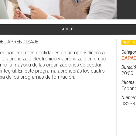
ABOUT
DEL APRENDIZAJE
NEW TIT
Categor
dedican enormes cantidades de tiempo y dinero a
CAPAC
o, aprendizaje electrónico y aprendizaje en grupo.
cómo la mayoría de las organizaciones se quedan
Duraci
integral. En este programa aprenderás los cuatro
20:00
acia de los programas de formación.
Idioma
Españo
Numero
08238