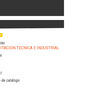
LE
ías
ITACION TECNICA E INDUSTRIAL
ón
l
 de catálogo