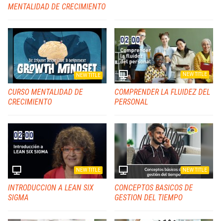
MENTALIDAD DE CRECIMIENTO
NEW TITLE
NEW TITLE
CURSO MENTALIDAD DE
COMPRENDER LA FLUIDEZ DEL
CRECIMIENTO
PERSONAL
NEW TITLE
NEW TITLE
INTRODUCCION A LEAN SIX
CONCEPTOS BASICOS DE
SIGMA
GESTION DEL TIEMPO