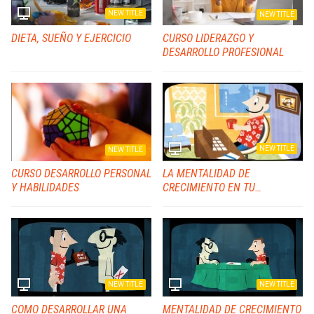
NEW TITLE
NEW TITLE
DIETA, SUEÑO Y EJERCICIO
CURSO LIDERAZGO Y
DESARROLLO PROFESIONAL
NEW TITLE
NEW TITLE
CURSO DESARROLLO PERSONAL
LA MENTALIDAD DE
Y HABILIDADES
CRECIMIENTO EN TU
ORGANIZACION
NEW TITLE
NEW TITLE
COMO DESARROLLAR UNA
MENTALIDAD DE CRECIMIENTO