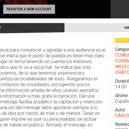
REGISTER A NEW ACCOUNT
T
HA
NEW TIT
Categor
irva para convencer y agradar a una audiencia es el
COMU
 se indica que el punto de partida es tener muy claro
FORMA
oger un tema teniendo en cuenta los intereses,
MEDIO
lico que lo va a escuchar. Se indica que solo
ORATO
ocemos, de lo que tenemos experiencia y
antiza las posibilidades de éxito. Aseguramos el
Duraci
 aportación de novedades, escogiendo pocos
14:00
na información amplia de ellos, usando ejemplos,
Idioma
a información y más grata la narración. Dar una
Españo
mensaje facilita al público la captación y retención
uración del mensaje debe ajustarse siempre a lo
Autor
 de diez por ciento de más o de menos. Tener en
CARLO
quien expone es usar su personalidad, sin actuar
Numero
as de hablar en público. Armado el mensaje, es