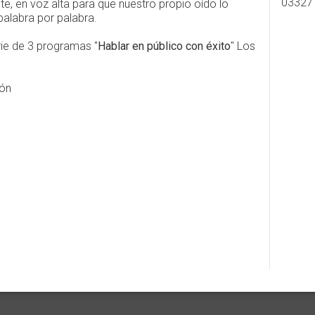
03327
e, en voz alta para que nuestro propio oído lo
palabra por palabra.
rie de 3 programas "
Hablar en público con éxito
" Los
ión