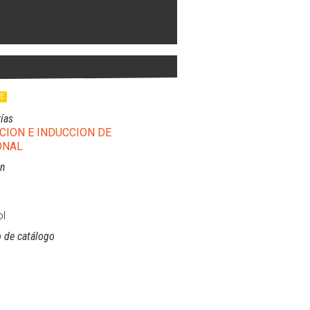
LE
ías
CION E INDUCCION DE
ONAL
ón
l
 de catálogo