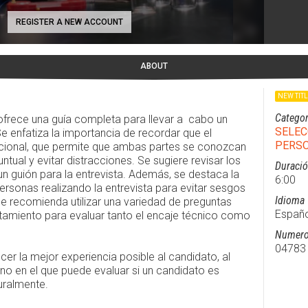
REGISTER A NEW ACCOUNT
ABOUT
NEW TIT
Categor
 ofrece una guía completa para llevar a cabo un
SELEC
e enfatiza la importancia de recordar que el
PERS
ccional, que permite que ambas partes se conozcan
ual y evitar distracciones. Se sugiere revisar los
Duraci
n guión para la entrevista. Además, se destaca la
6:00
ersonas realizando la entrevista para evitar sesgos
Idioma
se recomienda utilizar una variedad de preguntas
Españo
tamiento para evaluar tanto el encaje técnico como
Numero
04783
cer la mejor experiencia posible al candidato, al
no en el que puede evaluar si un candidato es
uralmente.