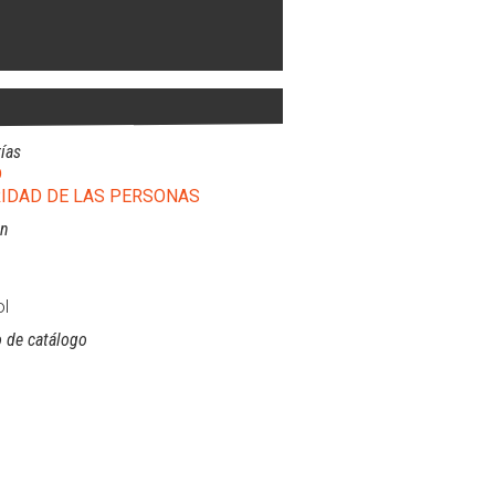
ías
D
IDAD DE LAS PERSONAS
ón
l
 de catálogo