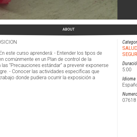
ABOUT
OSICION
Categor
SALU
n este curso aprenderá: - Entender los tipos de
SEGUR
yen comúnmente en un Plan de control de la
Duraci
 las "Precauciones estándar" a prevenir exponerse
5:00
gre. - Conocer las actividades específicas que
rabajo donde pudiera ocurrir la exposición a
Idioma
Españo
Numero
07618