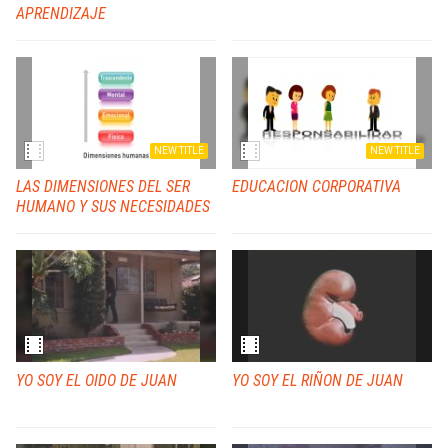
APRENDIZAJE
NEW TITLE
NEW TITLE
LAS DIMENSIONES DEL SER
EDUCACION CORPORATIVA
HUMANO Y SUS NECESIDADES
YO SOY EL OIDO DE JUAN
YO SOY EL RIÑON DE JUAN