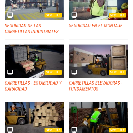
NEW TITLE
NEW TITLE
SEGURIDAD DE LAS
SEGURIDAD EN EL MONTAJE
CARRETILLAS INDUSTRIALES
MOTORIZADAS
NEW TITLE
NEW TITLE
CARRETILLAS - ESTABILIDAD Y
CARRETILLAS ELEVADORAS -
CAPACIDAD
FUNDAMENTOS
NEW TITLE
NEW TITLE