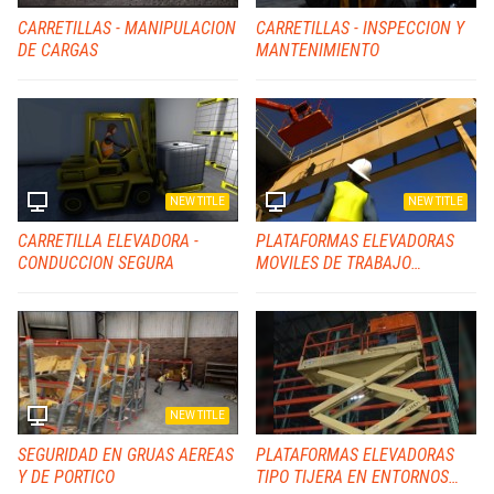
CARRETILLAS - MANIPULACION
CARRETILLAS - INSPECCION Y
DE CARGAS
MANTENIMIENTO
NEW TITLE
NEW TITLE
CARRETILLA ELEVADORA -
PLATAFORMAS ELEVADORAS
CONDUCCION SEGURA
MOVILES DE TRABAJO
SEGURIDAD DE LOS
ELEVADORES AEREOS Y DE
TIJERA
NEW TITLE
SEGURIDAD EN GRUAS AEREAS
PLATAFORMAS ELEVADORAS
Y DE PORTICO
TIPO TIJERA EN ENTORNOS