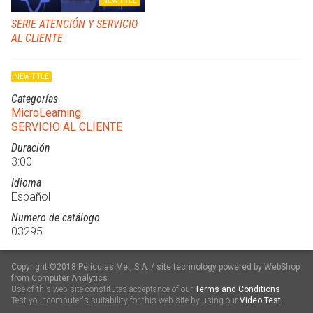
NEW TITLE
SERIE ATENCIÓN Y SERVICIO
AL CLIENTE
NEW TITLE
Categorías
MicroLearning
SERVICIO AL CLIENTE
Duración
3:00
Idioma
Español
Numero de catálogo
03295
Copyright ©2018 Películas Mel, S.A. / site technology powered by WebShop
from Computer Analytics
Use of this web site constitutes acceptance of our
Terms and Conditions
Test your computer's suitability for this web site by using our
Video Test