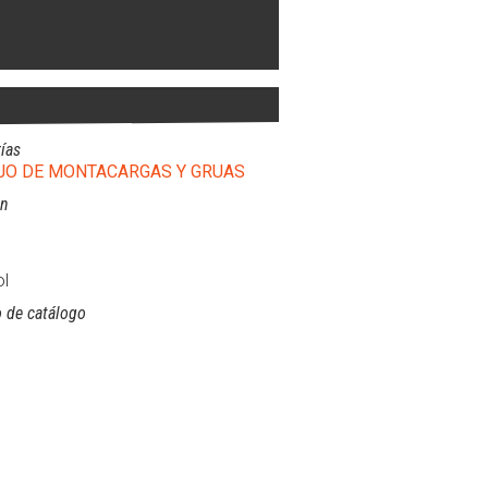
ías
O DE MONTACARGAS Y GRUAS
ón
l
 de catálogo