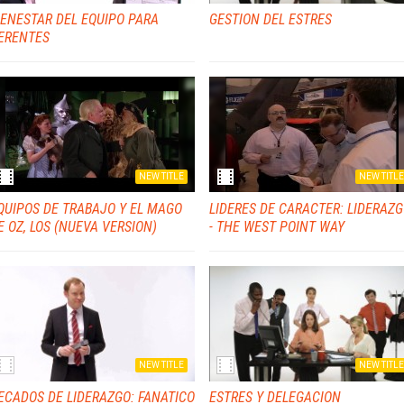
IENESTAR DEL EQUIPO PARA
GESTION DEL ESTRES
ERENTES
NEW TITLE
NEW TITLE
QUIPOS DE TRABAJO Y EL MAGO
LIDERES DE CARACTER: LIDERAZ
E OZ, LOS (NUEVA VERSION)
- THE WEST POINT WAY
NEW TITLE
NEW TITLE
ECADOS DE LIDERAZGO: FANATICO
ESTRES Y DELEGACION