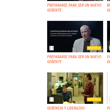
PREPARARSE PARA SER UN NUEVO
B
GERENTE
G
NEW TITLE
PREPARARSE PARA SER UN NUEVO
E
GERENTE
D
NEW TITLE
GERENCIA Y LIDERAZGO -
P