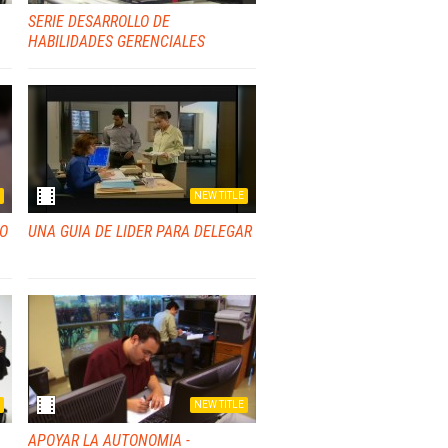
SERIE DESARROLLO DE
HABILIDADES GERENCIALES
NEW TITLE
GO
UNA GUIA DE LIDER PARA DELEGAR
NEW TITLE
APOYAR LA AUTONOMIA -