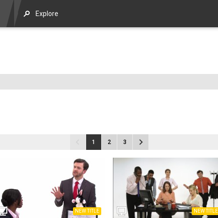
Explore
1
2
3
NEW TITLE
NEW TITLE