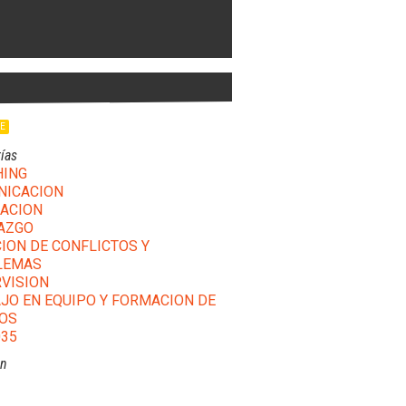
LE
ías
HING
NICACION
ACION
AZGO
ION DE CONFLICTOS Y
LEMAS
VISION
JO EN EQUIPO Y FORMACION DE
OS
35
ón