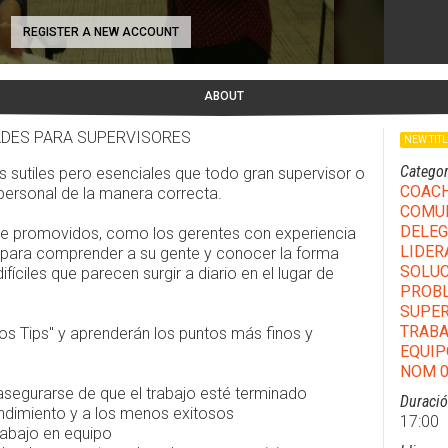
REGISTER A NEW ACCOUNT
ABOUT
DADES PARA SUPERVISORES
NEW TIT
Categor
s sutiles pero esenciales que todo gran supervisor o
COAC
 personal de la manera correcta.
COMU
DELEG
te promovidos, como los gerentes con experiencia
LIDER
so para comprender a su gente y conocer la forma
SOLUC
íciles que parecen surgir a diario en el lugar de
PROB
SUPER
TRABA
os Tips" y aprenderán los puntos más finos y
EQUIP
NOM 0
asegurarse de que el trabajo esté terminado
Duraci
endimiento y a los menos exitosos
17:00
trabajo en equipo