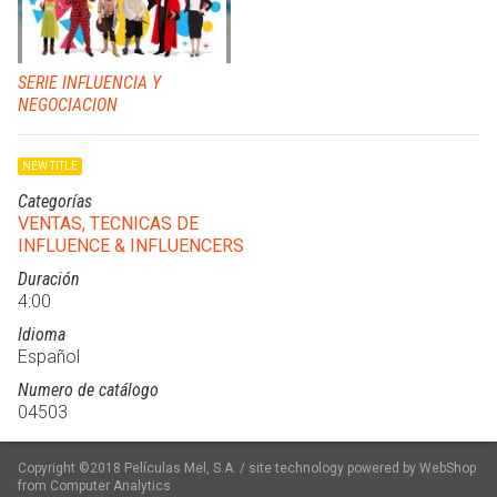
SERIE INFLUENCIA Y
NEGOCIACION
NEW TITLE
Categorías
VENTAS, TECNICAS DE
INFLUENCE & INFLUENCERS
Duración
4:00
Idioma
Español
Numero de catálogo
04503
Copyright ©2018 Películas Mel, S.A. / site technology powered by WebShop
from Computer Analytics