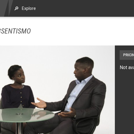
Explore
BSENTISMO
PRICI
Not av