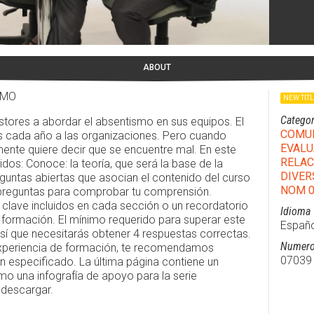
ABOUT
SMO
NEW TIT
Categor
stores a abordar el absentismo en sus equipos. El
COMU
s cada año a las organizaciones. Pero cuando
EVALU
ente quiere decir que se encuentre mal. En este
RELAC
dos: Conoce: la teoría, que será la base de la
DIVER
eguntas abiertas que asocian el contenido del curso
NOM 0
: preguntas para comprobar tu comprensión.
clave incluidos en cada sección o un recordatorio
Idioma
formación. El mínimo requerido para superar este
Españo
sí que necesitarás obtener 4 respuestas correctas.
Numero
experiencia de formación, te recomendamos
07039
n especificado. La última página contiene un
mo una infografía de apoyo para la serie
descargar.