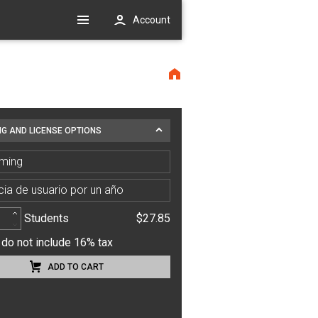
Account
NG AND LICENSE OPTIONS
ming
cia de usuario por un año
Students
$27.85
 do not include 16% tax
ADD TO CART