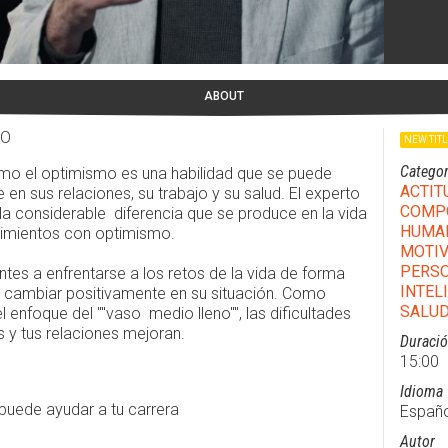
ABOUT
MO
NEW TIT
Categor
ómo el optimismo es una habilidad que se puede
ACTIT
n sus relaciones, su trabajo y su salud. El experto
COMPO
la considerable diferencia que se produce en la vida
HUMA
cimientos con optimismo.
MOTIV
PERS
tes a enfrentarse a los retos de la vida de forma
INTEL
e cambiar positivamente en su situación. Como
SALUD
l enfoque del ""vaso medio lleno"", las dificultades
 y tus relaciones mejoran.
Duraci
15:00
Idioma
 puede ayudar a tu carrera
Españo
Autor