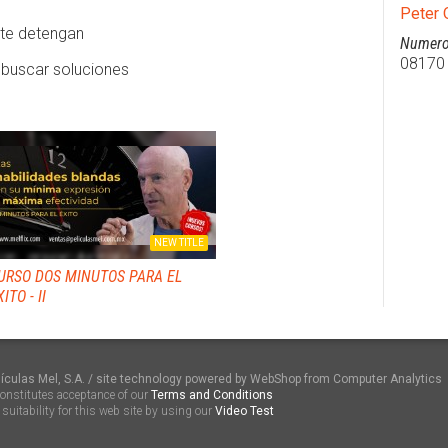
Peter 
 te detengan
Numero
08170
r, buscar soluciones
NEW TITLE
URSO DOS MINUTOS PARA EL
ITO - II
ículas Mel, S.A. / site technology powered by WebShop from Computer Analytics
constitutes acceptance of our
Terms and Conditions
suitability for this web site by using our
Video Test