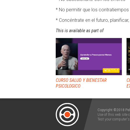
* No permitir que los contratiempos
* Concéntrate en el futuro, planifica
This is available as part of
NEW TITLE
CURSO SALUD Y BIENESTAR
C
PSICOLOGICO
EX
Copyright ©2018 Pel
Use of this web site 
Test your computer's 