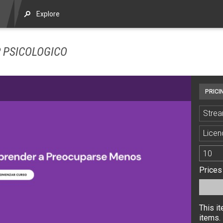
Explore
R PSICOLOGICO
PRICI
Strea
Licen
Prices
This i
items. 