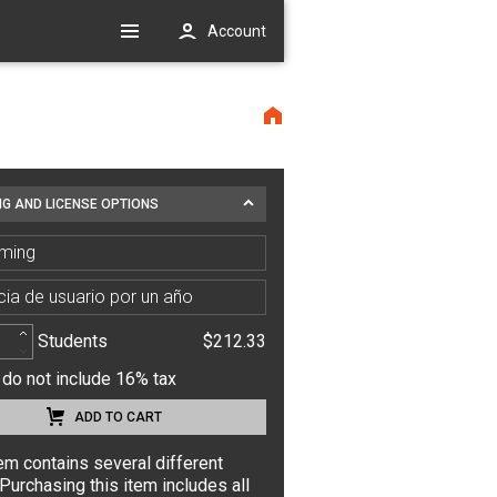
Account
NG AND LICENSE OPTIONS
ming
cia de usuario por un año
Students
$212.33
 do not include 16% tax
ADD TO CART
tem contains several different
Purchasing this item includes all