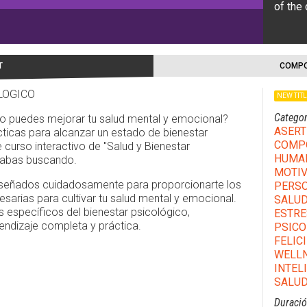
of the
T
COMPO
LOGICO
NEW TIT
Categor
o puedes mejorar tu salud mental y emocional?
ASERT
ticas para alcanzar un estado de bienestar
COMPO
e curso interactivo de "Salud y Bienestar
HUMA
stabas buscando.
MOTIV
señados cuidadosamente para proporcionarte los
PERS
sarias para cultivar tu salud mental y emocional.
SALU
específicos del bienestar psicológico,
ESTRE
endizaje completa y práctica.
PSICO
FELIC
WELLN
INTEL
SALUD
Duraci