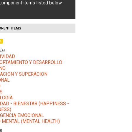
 component items listed below.
NENT ITEMS
LE
ías
IVIDAD
RTAMIENTO Y DESARROLLO
NO
ACION Y SUPERACION
ONAL
D
S
LOGIA
IDAD - BIENESTAR (HAPPINESS -
ESS)
IGENCIA EMOCIONAL
 MENTAL (MENTAL HEALTH)
ón