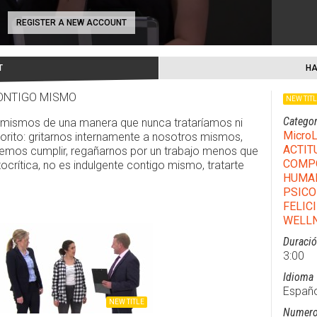
REGISTER A NEW ACCOUNT
T
HA
CONTIGO MISMO
NEW TIT
Categor
mismos de una manera que nunca trataríamos ni
MicroL
orito: gritarnos internamente a nosotros mismos,
ACTIT
emos cumplir, regañarnos por un trabajo menos que
COMPO
ocrítica, no es indulgente contigo mismo, tratarte
HUMA
PSICO
FELIC
WELLN
Duraci
3:00
Idioma
Españo
NEW TITLE
Numero