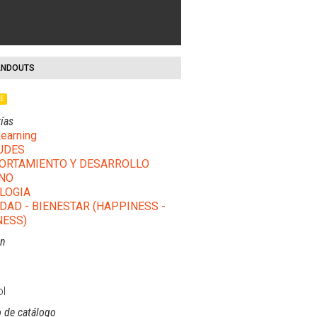
NDOUTS
LE
ías
earning
UDES
RTAMIENTO Y DESARROLLO
NO
LOGIA
IDAD - BIENESTAR (HAPPINESS -
ESS)
ón
l
 de catálogo