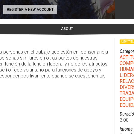
REGISTER A NEW ACCOUNT
ABOUT
NEW TIT
Categor
 personas en el trabajo que están en consonancia
ACTIT
ersonas similares en otras partes de nuestras
COMPO
en función de la función laboral y no de los atributos
HUMA
se ì ofrece voluntario para funciones de apoyo y
LIDER
 responder positivamente cuando se cuestionen tus
RELAC
DIVER
TRABA
EQUIP
EQUID
Duraci
3:00
Idioma